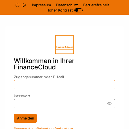
Impressum
Datenschutz
Barrierefreiheit
Hoher Kontrast
Willkommen in Ihrer
FinanceCloud
Eingabe zur Suche
Zugangsnummer oder E-Mail
Eingabe zur Suche
Passwort
Icon f
Anmelden
Passwort zurücksetzen/­anfordern